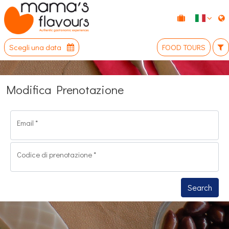
Scegli una data
FOOD TOURS
Modifica Prenotazione
Email
*
Codice di prenotazione
*
Search